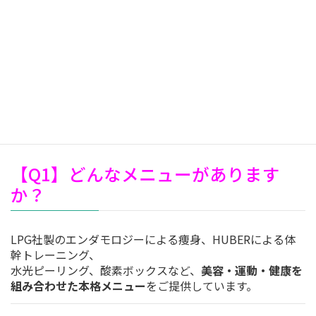
美容サロンやフィットネスクラブに通っても、思うように
結果が出ない——。
そんな方におすすめしたいのが、ALBA鉄砲町が提供す
る“わたし専用”の体質改善プログラム。
今回は、よくいただくご質問にお答えしながら、ALBA鉄
炮町の特徴を紹介します。
【Q1】どんなメニューがあります
か？
LPG社製のエンダモロジーによる痩身、HUBERによる体
幹トレーニング、
水光ピーリング、酸素ボックスなど、
美容・運動・健康を
組み合わせた本格メニュー
をご提供しています。