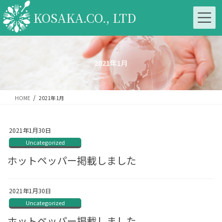
コ
ナ
ン
ビ
KOSAKA.CO., LTD
テ
ゲ
ン
ー
ツ
シ
へ
ョ
ス
ン
2021年1月
キ
に
ッ
移
プ
動
HOME
2021年1月
2021年1月30日
Uncategorized
ホットペッパー掲載しました
2021年1月30日
Uncategorized
ホットペッパー掲載しました