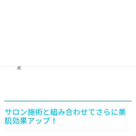
自宅サロンで簡単、発売級のケア
を体験していただける内
容となっております。
美容液
：ALBA鉄炮町店と同じ成分を配合した特別な美容液
専用デバイス
：使いやすいデザインで、肌に負担をかけずに
美容成分をしっかり浸透
簡単ステップ
：忙しくても毎日続けやすいシンプルなケア方
法
サロン施術と組み合わせてさらに美
肌効果アップ！