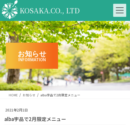
コ
ナ
ン
ビ
KOSAKA.CO., LTD
テ
ゲ
ン
ー
ツ
シ
へ
ョ
ス
ン
キ
に
ッ
移
お知らせ
プ
動
INFORMATION
HOME
お知らせ
alba宇品で2月限定メニュー
2021年2月1日
alba宇品で2月限定メニュー