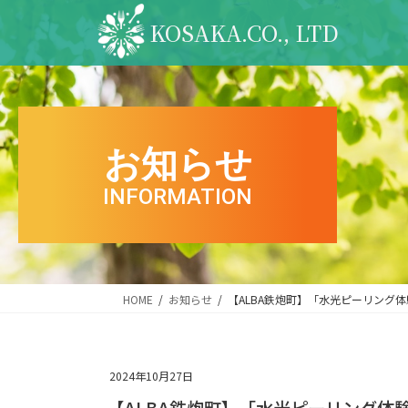
コ
ナ
KOSAKA.CO., LTD
ン
ビ
テ
ゲ
ン
ー
ツ
シ
へ
ョ
ス
ン
お知らせ
キ
に
ッ
移
プ
動
INFORMATION
HOME
お知らせ
【ALBA鉄炮町】「水光ピーリング体
2024年10月27日
【ALBA鉄炮町】「水光ピーリング体験