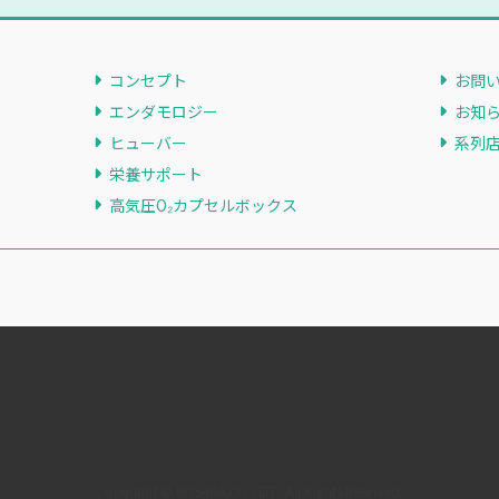
コンセプト
お問
エンダモロジー
お知
ヒューバー
系列
栄養サポート
高気圧O₂カプセルボックス
Copyright © KOSAKA.CO., LTD. All Rights Reserved.