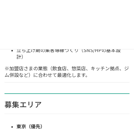
仕込み・調理・提供オペレーションの標準化
スタッフ教育（現場で伝わる説明・提案トーク含
む）
営業提案に必要な資料テンプレート提供（チーム・
学校・ジム向け）
立ち上げ期の集客導線づくり（SNS/HPの基本設
計）
※加盟店さまの業態（飲食店、惣菜店、キッチン拠点、ジ
ム併設など）に合わせて最適化します。
募集エリア
東京（優先）